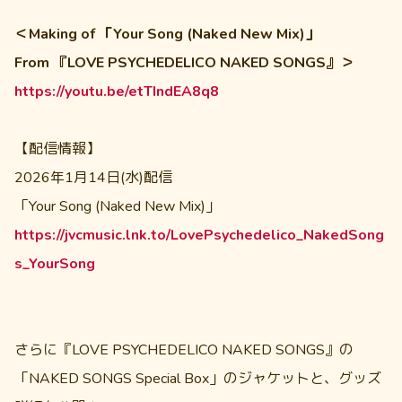
＜Making of 「Your Song (Naked New Mix)」
From 『LOVE PSYCHEDELICO NAKED SONGS』＞
https://youtu.be/etTIndEA8q8
【配信情報】
2026年1月14日(水)配信
「Your Song (Naked New Mix)」
https://jvcmusic.lnk.to/LovePsychedelico_NakedSong
s_YourSong
さらに『LOVE PSYCHEDELICO NAKED SONGS』の
「NAKED SONGS Special Box」のジャケットと、グッズ