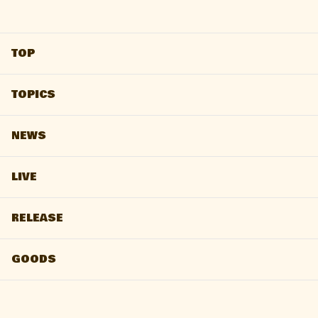
25th Anniversary Tour」開
催決定！
TOP
TOPICS
NEWS
LIVE
RELEASE
GOODS