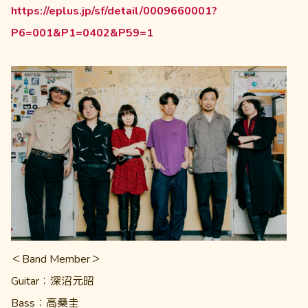
https://eplus.jp/sf/detail/0009660001?
P6=001&P1=0402&P59=1
＜Band Member＞
Guitar：深沼元昭
Bass：高桑圭