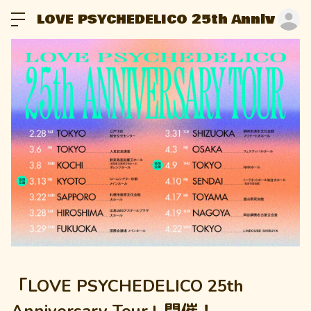
LOVE PSYCHEDELICO 25th Anniversar
ロ
「LOVE PSYCHEDELICO 25th
Anniversary Tour」開催！