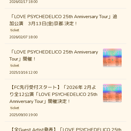
2026/02/17 18:00
「LOVE PSYCHEDELICO 25th Anniversary Tour」追
加公演 3月13日(金)京都 決定！
ticket
2026/02/07 18:00
「LOVE PSYCHEDELICO 25th Anniversary
Tour」開催！
ticket
2025/10/16 12:00
【FC先行受付スタート】「2026年 2月よ
り全12公演「LOVE PSYCHEDELICO 25th
Anniversary Tour」開催決定！
ticket
2025/09/30 19:00
【全Guest Artist発表】「LOVE PSYCHEDELICO 25th